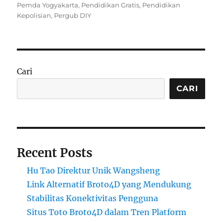
on
Pemda Yogyakarta
,
Pendidikan Gratis
,
Pendidikan
Kepolisian
,
Pergub DIY
Cari
CARI
Recent Posts
Hu Tao Direktur Unik Wangsheng
Link Alternatif Broto4D yang Mendukung
Stabilitas Konektivitas Pengguna
Situs Toto Broto4D dalam Tren Platform