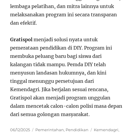
lembaga pelatihan, dan mitra lainnya untuk
melaksanakan program ini secara transparan
dan efektif.
Gratispol
menjadi solusi nyata untuk
pemerataan pendidikan di DIY. Program ini
membuka peluang baru bagi siswa dari
kalangan tidak mampu. Pemda DIY telah
menyusun landasan hukumnya, dan kini
tinggal menunggu persetujuan dari
Kemendagri. Jika berjalan sesuai rencana,
Gratispol akan menjadi program unggulan
dalam mencetak calon-calon polisi masa depan
dari semua golongan masyarakat.
Posted
Categories
Tags
06/12/2025
Pemerintahan
,
Pendidikan
Kemendagri
,