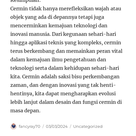
Kesimpulan:
Cermin tidak hanya merefleksikan wajah atau
objek yang ada di depannya tetapi juga
mencerminkan kemajuan teknologi dan
inovasi manusia. Dari kegunaan sehari-hari
hingga aplikasi teknis yang kompleks, cermin
terus berkembang dan memainkan peran vital
dalam kemajuan ilmu pengetahuan dan
teknologi serta dalam kehidupan sehari-hari
kita. Cermin adalah saksi bisu perkembangan
zaman, dan dengan inovasi yang tak henti-
hentinya, kita dapat mengharapkan evolusi
lebih lanjut dalam desain dan fungsi cermin di
masa depan.
Author
Posted
Categories
fancyray70
03/03/2024
Uncategorized
on