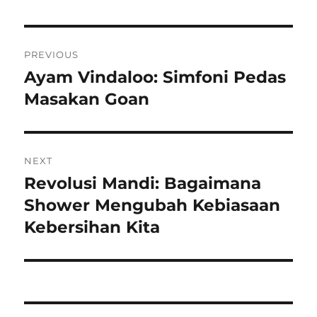
Navigasi
PREVIOUS
pos
Ayam Vindaloo: Simfoni Pedas
Previous
post:
Masakan Goan
NEXT
Revolusi Mandi: Bagaimana
Next
post:
Shower Mengubah Kebiasaan
Kebersihan Kita