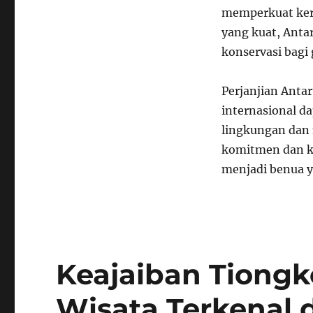
memperkuat kerj
yang kuat, Anta
konservasi bagi
Perjanjian Anta
internasional d
lingkungan dan
komitmen dan ke
menjadi benua y
Keajaiban Tiongko
Wisata Terkenal 