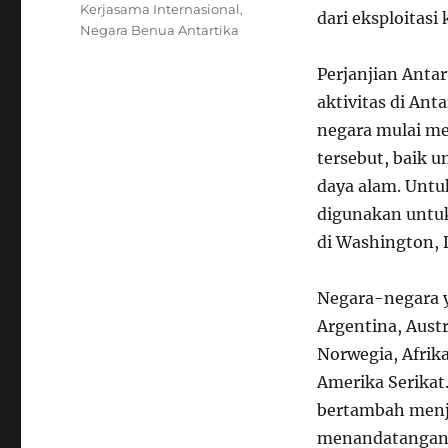
Kerjasama Internasional
,
dari eksploitasi 
Negara Benua Antartika
Perjanjian Anta
aktivitas di Ant
negara mulai m
tersebut, baik 
daya alam. Unt
digunakan untuk
di Washington, 
Negara-negara y
Argentina, Austra
Norwegia, Afrika
Amerika Serikat
bertambah menja
menandatangani 