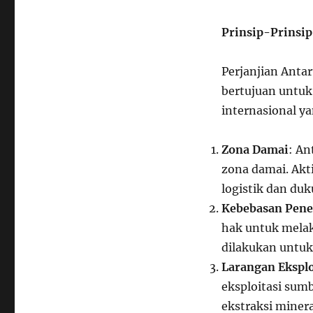
Prinsip-Prinsip
Perjanjian Anta
bertujuan untuk
internasional ya
Zona Damai
: An
zona damai. Akti
logistik dan du
Kebebasan Penel
hak untuk melaku
dilakukan untuk
Larangan Eksplo
eksploitasi sum
ekstraksi minera