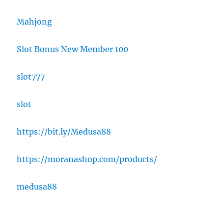
Mahjong
Slot Bonus New Member 100
slot777
slot
https://bit.ly/Medusa88
https://moranashop.com/products/
medusa88