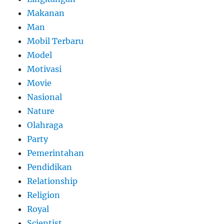
Makanan
Man
Mobil Terbaru
Model
Motivasi
Movie
Nasional
Nature
Olahraga
Party
Pemerintahan
Pendidikan
Relationship
Religion
Royal
Scientist