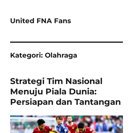
United FNA Fans
Kategori:
Olahraga
Strategi Tim Nasional
Menuju Piala Dunia:
Persiapan dan Tantangan