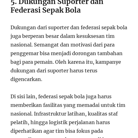
5. Dukungan Suporter dan
Federasi Sepak Bola
Dukungan dari suporter dan federasi sepak bola
juga berperan besar dalam kesuksesan tim
nasional. Semangat dan motivasi dari para
penggemar bisa menjadi dorongan tambahan
bagi para pemain. Oleh karena itu, kampanye
dukungan dari suporter harus terus
digencarkan.
Di sisi lain, federasi sepak bola juga harus
memberikan fasilitas yang memadai untuk tim
nasional. Infrastruktur latihan, kualitas staf
pelatih, hingga logistik perjalanan harus
diperhatikan agar tim bisa fokus pada