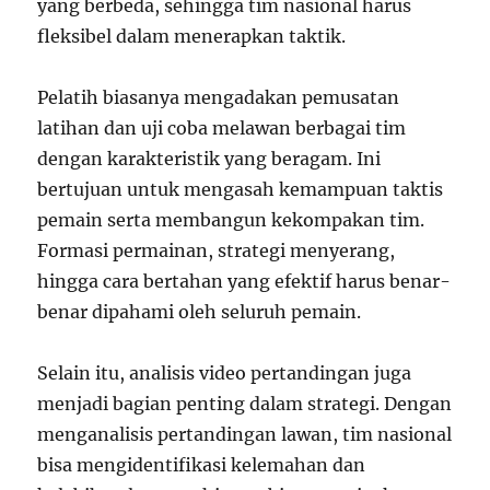
yang berbeda, sehingga tim nasional harus
fleksibel dalam menerapkan taktik.
Pelatih biasanya mengadakan pemusatan
latihan dan uji coba melawan berbagai tim
dengan karakteristik yang beragam. Ini
bertujuan untuk mengasah kemampuan taktis
pemain serta membangun kekompakan tim.
Formasi permainan, strategi menyerang,
hingga cara bertahan yang efektif harus benar-
benar dipahami oleh seluruh pemain.
Selain itu, analisis video pertandingan juga
menjadi bagian penting dalam strategi. Dengan
menganalisis pertandingan lawan, tim nasional
bisa mengidentifikasi kelemahan dan