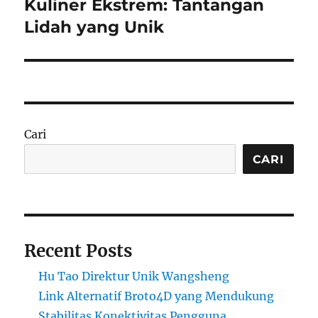
Kuliner Ekstrem: Tantangan
Next
post:
Lidah yang Unik
Cari
CARI
Recent Posts
Hu Tao Direktur Unik Wangsheng
Link Alternatif Broto4D yang Mendukung
Stabilitas Konektivitas Pengguna