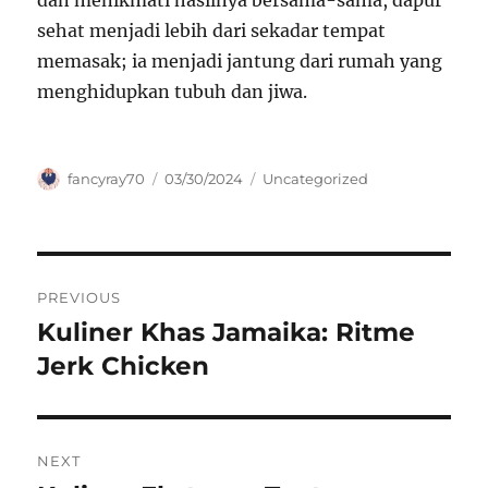
dan menikmati hasilnya bersama-sama, dapur
sehat menjadi lebih dari sekadar tempat
memasak; ia menjadi jantung dari rumah yang
menghidupkan tubuh dan jiwa.
Author
Posted
Categories
fancyray70
03/30/2024
Uncategorized
on
Navigasi
PREVIOUS
pos
Kuliner Khas Jamaika: Ritme
Previous
post:
Jerk Chicken
NEXT