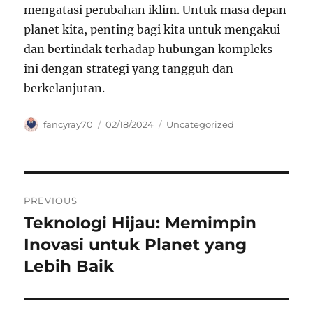
mengatasi perubahan iklim. Untuk masa depan
planet kita, penting bagi kita untuk mengakui
dan bertindak terhadap hubungan kompleks
ini dengan strategi yang tangguh dan
berkelanjutan.
Author
Posted
Categories
fancyray70
02/18/2024
Uncategorized
on
Navigasi
PREVIOUS
pos
Teknologi Hijau: Memimpin
Previous
post:
Inovasi untuk Planet yang
Lebih Baik