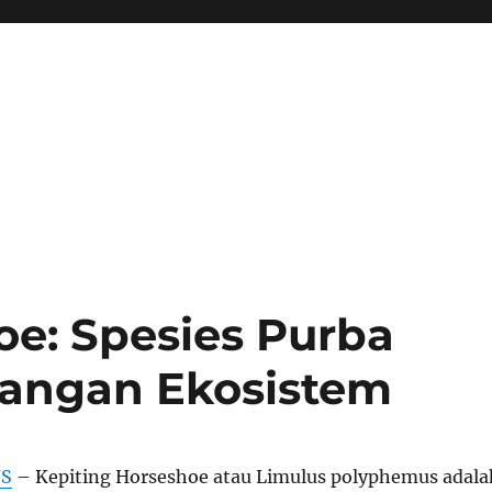
oe: Spesies Purba
angan Ekosistem
S
– Kepiting Horseshoe atau Limulus polyphemus adala