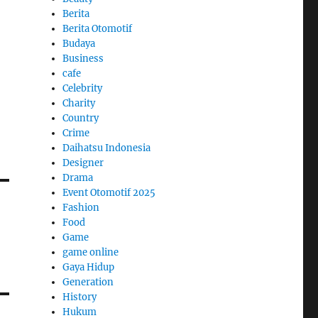
Berita
Berita Otomotif
Budaya
Business
cafe
Celebrity
Charity
Country
Crime
Daihatsu Indonesia
Designer
Drama
Event Otomotif 2025
Fashion
Food
Game
game online
Gaya Hidup
Generation
History
Hukum