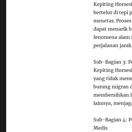
Kepiting Horses
bertelur di tepi
menetas. Proses 
dapat menarik b
fenomena alam i
perjalanan jarak
Sub-Bagian 3: P
Kepiting Horses
yang tidak mene
burung migran d
membersihkan l
lainnya, menjag
Sub-Bagian 4: P
Medis