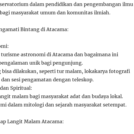
bservatorium dalam pendidikan dan pengembangan ilmu
bagi masyarakat umum dan komunitas ilmiah.
gamati Bintang di Atacama:
omi:
turisme astronomi di Atacama dan bagaimana ini
engalaman unik bagi pengunjung.
 bisa dilakukan, seperti tur malam, lokakarya fotografi
 dan sesi pengamatan dengan teleskop.
dan Spiritual:
langit malam bagi masyarakat adat dan budaya lokal.
mi dalam mitologi dan sejarah masyarakat setempat.
ap Langit Malam Atacama: