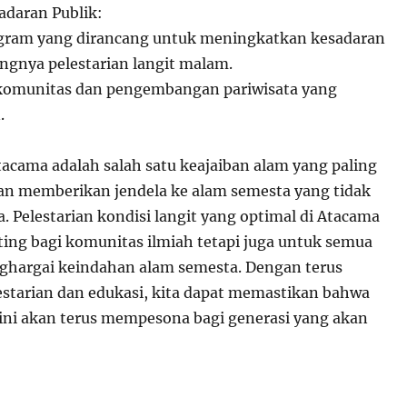
adaran Publik:
ram yang dirancang untuk meningkatkan kesadaran
ngnya pelestarian langit malam.
 komunitas dan pengembangan pariwisata yang
.
acama adalah salah satu keajaiban alam yang paling
n memberikan jendela ke alam semesta yang tidak
a. Pelestarian kondisi langit yang optimal di Atacama
ting bagi komunitas ilmiah tetapi juga untuk semua
ghargai keindahan alam semesta. Dengan terus
tarian dan edukasi, kita dapat memastikan bahwa
 ini akan terus mempesona bagi generasi yang akan