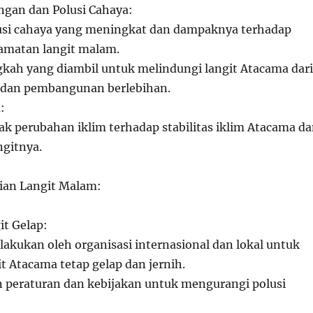
gan dan Polusi Cahaya:
si cahaya yang meningkat dan dampaknya terhadap
amatan langit malam.
kah yang diambil untuk melindungi langit Atacama dari
a dan pembangunan berlebihan.
:
k perubahan iklim terhadap stabilitas iklim Atacama d
ngitnya.
arian Langit Malam:
it Gelap:
lakukan oleh organisasi internasional dan lokal untuk
t Atacama tetap gelap dan jernih.
 peraturan dan kebijakan untuk mengurangi polusi