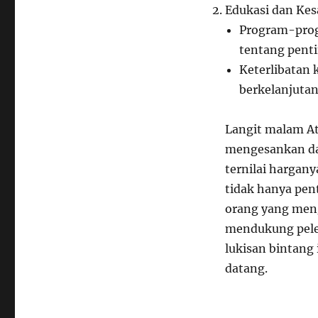
Edukasi dan Kes
Program-prog
tentang penti
Keterlibatan
berkelanjutan
Langit malam At
mengesankan da
ternilai hargany
tidak hanya pen
orang yang men
mendukung peles
lukisan bintang
datang.