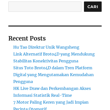
CARI
Recent Posts
Hu Tao Direktur Unik Wangsheng
Link Alternatif Broto4D yang Mendukung
Stabilitas Konektivitas Pengguna
Situs Toto Broto4D dalam Tren Platform
Digital yang Mengutamakan Kemudahan
Pengguna
HK Live Draw dan Perkembangan Akses
Informasi Statistik Real-Time
7 Motor Paling Keren yang Jadi Impian
Pecinta Otomotif