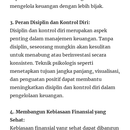
mengelola keuangan dengan lebih bijak.
3. Peran Disiplin dan Kontrol Diri:
Disiplin dan kontrol diri merupakan aspek
penting dalam manajemen keuangan. Tanpa
disiplin, seseorang mungkin akan kesulitan
untuk menabung atau berinvestasi secara
konsisten. Teknik psikologis seperti
menetapkan tujuan jangka panjang, visualisasi,
dan penguatan positif dapat membantu
meningkatkan disiplin dan kontrol diri dalam
pengelolaan keuangan.
4. Membangun Kebiasaan Finansial yang
Sehat:
Kebiasaan finansial yang sehat dapat dibangun