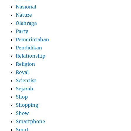
Nasional
Nature
Olahraga
Party
Pemerintahan
Pendidikan
Relationship
Religion
Royal
Scientist
Sejarah
Shop
Shopping
Show
Smartphone
Sport