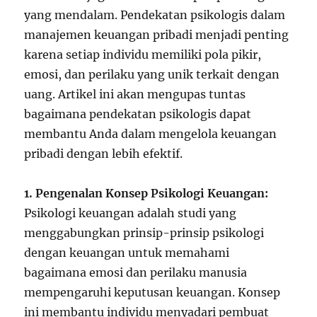
yang mendalam. Pendekatan psikologis dalam
manajemen keuangan pribadi menjadi penting
karena setiap individu memiliki pola pikir,
emosi, dan perilaku yang unik terkait dengan
uang. Artikel ini akan mengupas tuntas
bagaimana pendekatan psikologis dapat
membantu Anda dalam mengelola keuangan
pribadi dengan lebih efektif.
1. Pengenalan Konsep Psikologi Keuangan:
Psikologi keuangan adalah studi yang
menggabungkan prinsip-prinsip psikologi
dengan keuangan untuk memahami
bagaimana emosi dan perilaku manusia
mempengaruhi keputusan keuangan. Konsep
ini membantu individu menyadari pembuat