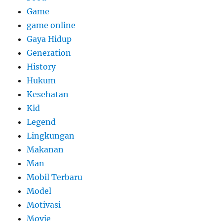
Game
game online
Gaya Hidup
Generation
History
Hukum
Kesehatan
Kid
Legend
Lingkungan
Makanan
Man
Mobil Terbaru
Model
Motivasi
Movie