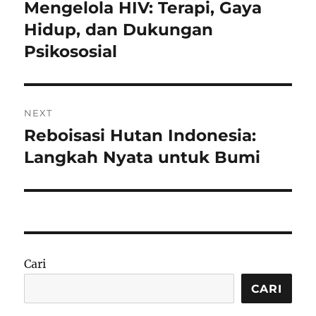
pos
Mengelola HIV: Terapi, Gaya
Previous
post:
Hidup, dan Dukungan
Psikososial
NEXT
Reboisasi Hutan Indonesia:
Next
post:
Langkah Nyata untuk Bumi
Cari
CARI