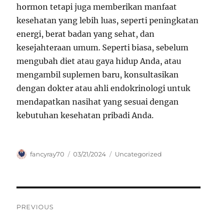
hormon tetapi juga memberikan manfaat
kesehatan yang lebih luas, seperti peningkatan
energi, berat badan yang sehat, dan
kesejahteraan umum. Seperti biasa, sebelum
mengubah diet atau gaya hidup Anda, atau
mengambil suplemen baru, konsultasikan
dengan dokter atau ahli endokrinologi untuk
mendapatkan nasihat yang sesuai dengan
kebutuhan kesehatan pribadi Anda.
Author
Posted
Categories
fancyray70
03/21/2024
Uncategorized
on
Navigasi
PREVIOUS