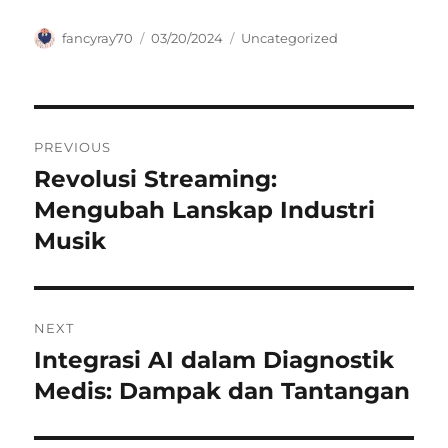
Author
Posted
Categories
fancyray70
03/20/2024
Uncategorized
on
Navigasi
PREVIOUS
pos
Revolusi Streaming:
Previous
post:
Mengubah Lanskap Industri
Musik
NEXT
Integrasi AI dalam Diagnostik
Next
post:
Medis: Dampak dan Tantangan