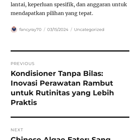
lantai, keperluan spesifik, dan anggaran untuk
mendapatkan pilihan yang tepat.
Author
Posted
Categories
fancyray70
03/15/2024
Uncategorized
on
Navigasi
PREVIOUS
pos
Kondisioner Tanpa Bilas:
Previous
post:
Inovasi Perawatan Rambut
untuk Rutinitas yang Lebih
Praktis
NEXT
Chinese Algae Eater: Sang
Next