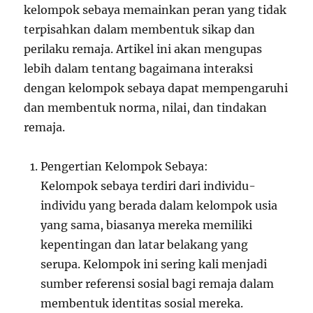
kelompok sebaya memainkan peran yang tidak
terpisahkan dalam membentuk sikap dan
perilaku remaja. Artikel ini akan mengupas
lebih dalam tentang bagaimana interaksi
dengan kelompok sebaya dapat mempengaruhi
dan membentuk norma, nilai, dan tindakan
remaja.
Pengertian Kelompok Sebaya:
Kelompok sebaya terdiri dari individu-
individu yang berada dalam kelompok usia
yang sama, biasanya mereka memiliki
kepentingan dan latar belakang yang
serupa. Kelompok ini sering kali menjadi
sumber referensi sosial bagi remaja dalam
membentuk identitas sosial mereka.