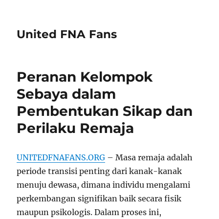
United FNA Fans
Peranan Kelompok
Sebaya dalam
Pembentukan Sikap dan
Perilaku Remaja
UNITEDFNAFANS.ORG
– Masa remaja adalah
periode transisi penting dari kanak-kanak
menuju dewasa, dimana individu mengalami
perkembangan signifikan baik secara fisik
maupun psikologis. Dalam proses ini,