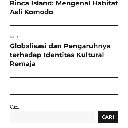
pos
Rinca Island: Mengenal Habitat
Previous
post:
Asli Komodo
NEXT
Globalisasi dan Pengaruhnya
Next
post:
terhadap Identitas Kultural
Remaja
Cari
CARI