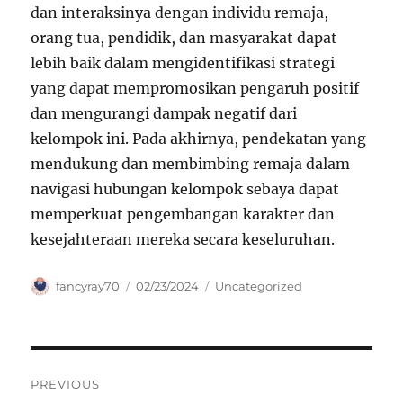
dan interaksinya dengan individu remaja,
orang tua, pendidik, dan masyarakat dapat
lebih baik dalam mengidentifikasi strategi
yang dapat mempromosikan pengaruh positif
dan mengurangi dampak negatif dari
kelompok ini. Pada akhirnya, pendekatan yang
mendukung dan membimbing remaja dalam
navigasi hubungan kelompok sebaya dapat
memperkuat pengembangan karakter dan
kesejahteraan mereka secara keseluruhan.
Author
Posted
Categories
fancyray70
02/23/2024
Uncategorized
on
Navigasi
PREVIOUS