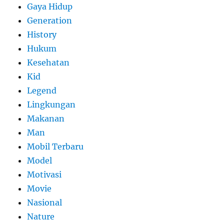
Gaya Hidup
Generation
History
Hukum
Kesehatan
Kid
Legend
Lingkungan
Makanan
Man
Mobil Terbaru
Model
Motivasi
Movie
Nasional
Nature