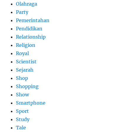
Olahraga
Party
Pemerintahan
Pendidikan
Relationship
Religion
Royal
Scientist
Sejarah
Shop
Shopping
Show
Smartphone
Sport
Study
Tale