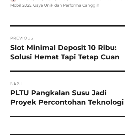
on
Mobil 2025
,
Gaya Unik dan Performa Canggih
Navigasi
PREVIOUS
pos
Slot Minimal Deposit 10 Ribu:
Previous
post:
Solusi Hemat Tapi Tetap Cuan
NEXT
PLTU Pangkalan Susu Jadi
Next
post:
Proyek Percontohan Teknologi