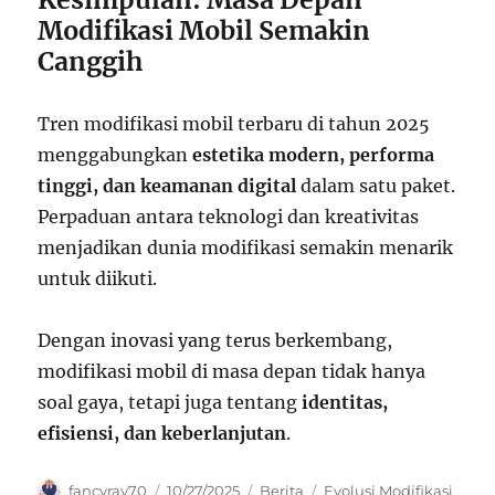
Modifikasi Mobil Semakin
Canggih
Tren modifikasi mobil terbaru di tahun 2025
menggabungkan
estetika modern, performa
tinggi, dan keamanan digital
dalam satu paket.
Perpaduan antara teknologi dan kreativitas
menjadikan dunia modifikasi semakin menarik
untuk diikuti.
Dengan inovasi yang terus berkembang,
modifikasi mobil di masa depan tidak hanya
soal gaya, tetapi juga tentang
identitas,
efisiensi, dan keberlanjutan
.
Author
Posted
Categories
Tags
fancyray70
10/27/2025
Berita
Evolusi Modifikasi