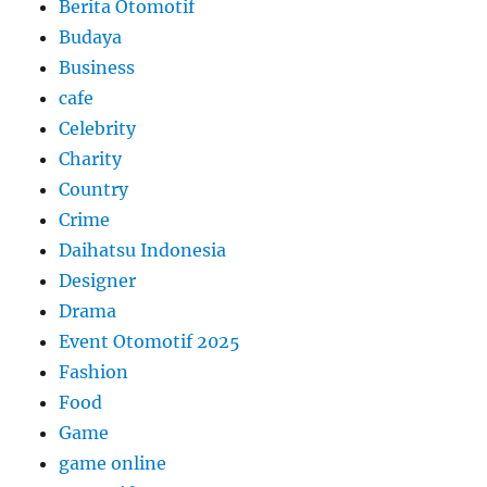
Berita Otomotif
Budaya
Business
cafe
Celebrity
Charity
Country
Crime
Daihatsu Indonesia
Designer
Drama
Event Otomotif 2025
Fashion
Food
Game
game online