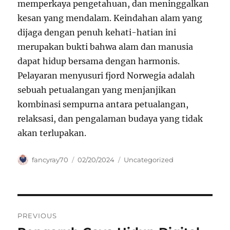
memperkaya pengetahuan, dan meninggalkan
kesan yang mendalam. Keindahan alam yang
dijaga dengan penuh kehati-hatian ini
merupakan bukti bahwa alam dan manusia
dapat hidup bersama dengan harmonis.
Pelayaran menyusuri fjord Norwegia adalah
sebuah petualangan yang menjanjikan
kombinasi sempurna antara petualangan,
relaksasi, dan pengalaman budaya yang tidak
akan terlupakan.
Author
Posted
Categories
fancyray70
02/20/2024
Uncategorized
on
Navigasi
PREVIOUS
pos