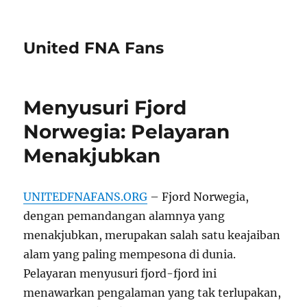
United FNA Fans
Menyusuri Fjord
Norwegia: Pelayaran
Menakjubkan
UNITEDFNAFANS.ORG
– Fjord Norwegia,
dengan pemandangan alamnya yang
menakjubkan, merupakan salah satu keajaiban
alam yang paling mempesona di dunia.
Pelayaran menyusuri fjord-fjord ini
menawarkan pengalaman yang tak terlupakan,