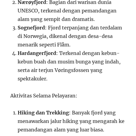
Nærøyfjord
: Bagian dari warisan dunia
UNESCO, terkenal dengan pemandangan
alam yang sempit dan dramatis.
Sognefjord
: Fjord terpanjang dan terdalam
di Norwegia, dikenal dengan desa-desa
menarik seperti Flåm.
Hardangerfjord
: Terkenal dengan kebun-
kebun buah dan musim bunga yang indah,
serta air terjun Vøringsfossen yang
spektakuler.
Aktivitas Selama Pelayaran:
Hiking dan Trekking
: Banyak fjord yang
menawarkan jalur hiking yang mengarah ke
pemandangan alam yang luar biasa.