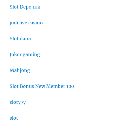
Slot Depo 10k
judi live casino
Slot dana
Joker gaming
Mahjong
Slot Bonus New Member 100
slot777
slot