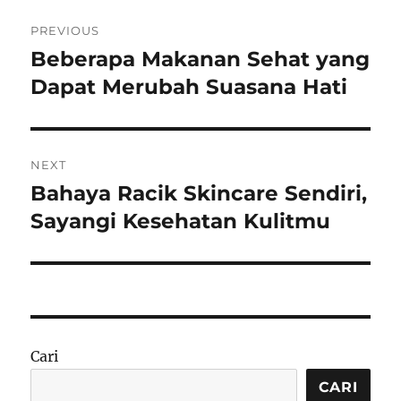
Navigasi
PREVIOUS
pos
Beberapa Makanan Sehat yang
Previous
post:
Dapat Merubah Suasana Hati
NEXT
Bahaya Racik Skincare Sendiri,
Next
post:
Sayangi Kesehatan Kulitmu
Cari
CARI