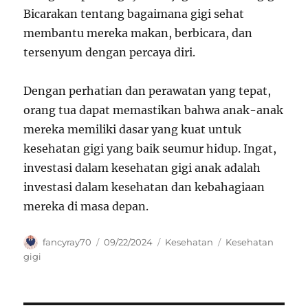
Bicarakan tentang bagaimana gigi sehat
membantu mereka makan, berbicara, dan
tersenyum dengan percaya diri.
Dengan perhatian dan perawatan yang tepat,
orang tua dapat memastikan bahwa anak-anak
mereka memiliki dasar yang kuat untuk
kesehatan gigi yang baik seumur hidup. Ingat,
investasi dalam kesehatan gigi anak adalah
investasi dalam kesehatan dan kebahagiaan
mereka di masa depan.
Author
Posted
Categories
Tags
fancyray70
09/22/2024
Kesehatan
Kesehatan
on
gigi