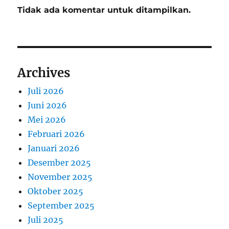
Tidak ada komentar untuk ditampilkan.
Archives
Juli 2026
Juni 2026
Mei 2026
Februari 2026
Januari 2026
Desember 2025
November 2025
Oktober 2025
September 2025
Juli 2025