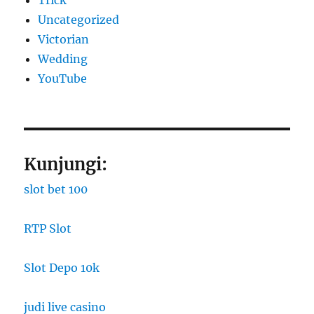
Uncategorized
Victorian
Wedding
YouTube
Kunjungi:
slot bet 100
RTP Slot
Slot Depo 10k
judi live casino