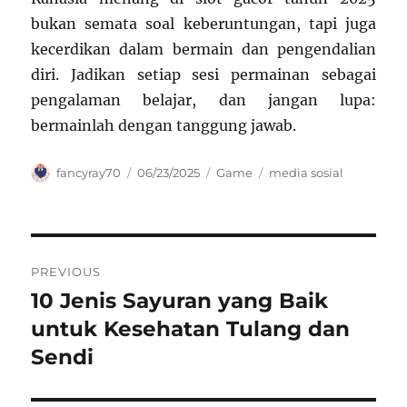
bukan semata soal keberuntungan, tapi juga
kecerdikan dalam bermain dan pengendalian
diri. Jadikan setiap sesi permainan sebagai
pengalaman belajar, dan jangan lupa:
bermainlah dengan tanggung jawab.
Author
Posted
Categories
Tags
fancyray70
06/23/2025
Game
media sosial
on
Navigasi
PREVIOUS
pos
10 Jenis Sayuran yang Baik
Previous
post:
untuk Kesehatan Tulang dan
Sendi