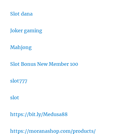
Slot dana
Joker gaming
Mahjong
Slot Bonus New Member 100
slot777
slot
https://bit.ly/Medusa88
https://moranashop.com/products/