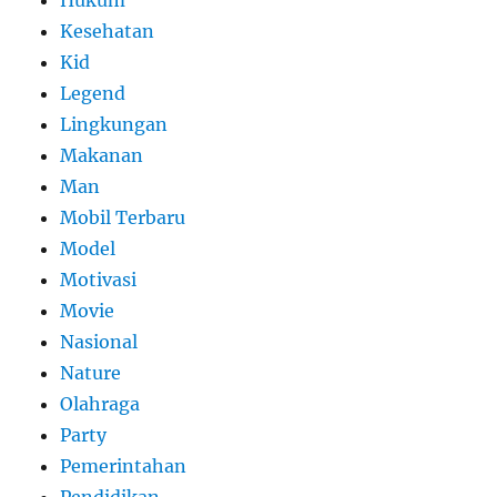
Kesehatan
Kid
Legend
Lingkungan
Makanan
Man
Mobil Terbaru
Model
Motivasi
Movie
Nasional
Nature
Olahraga
Party
Pemerintahan
Pendidikan