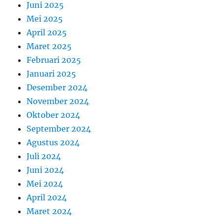
Juni 2025
Mei 2025
April 2025
Maret 2025
Februari 2025
Januari 2025
Desember 2024
November 2024
Oktober 2024
September 2024
Agustus 2024
Juli 2024
Juni 2024
Mei 2024
April 2024
Maret 2024