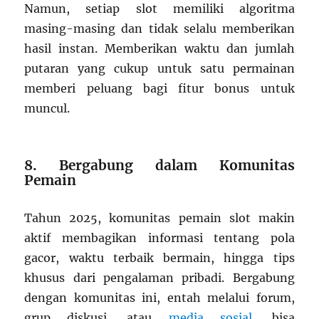
Namun, setiap slot memiliki algoritma
masing-masing dan tidak selalu memberikan
hasil instan. Memberikan waktu dan jumlah
putaran yang cukup untuk satu permainan
memberi peluang bagi fitur bonus untuk
muncul.
8. Bergabung dalam Komunitas
Pemain
Tahun 2025, komunitas pemain slot makin
aktif membagikan informasi tentang pola
gacor, waktu terbaik bermain, hingga tips
khusus dari pengalaman pribadi. Bergabung
dengan komunitas ini, entah melalui forum,
grup diskusi, atau
media sosial
, bisa