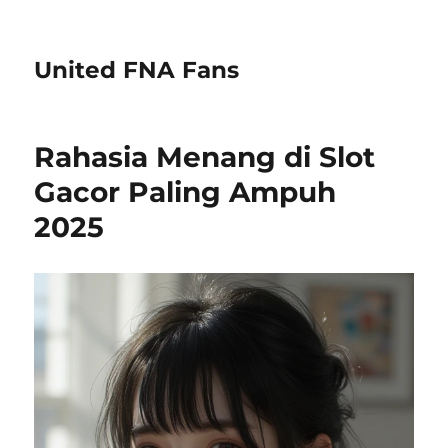
United FNA Fans
Rahasia Menang di Slot
Gacor Paling Ampuh
2025