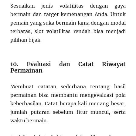
Sesuaikan jenis volatilitas dengan gaya
bermain dan target kemenangan Anda. Untuk
pemain yang suka bermain lama dengan modal
terbatas, slot volatilitas rendah bisa menjadi
pilihan bijak.
10. Evaluasi dan Catat Riwayat
Permainan
Membuat catatan sederhana tentang hasil
permainan bisa membantu mengevaluasi pola
keberhasilan. Catat berapa kali menang besar,
jumlah putaran sebelum fitur muncul, serta
waktu bermain.