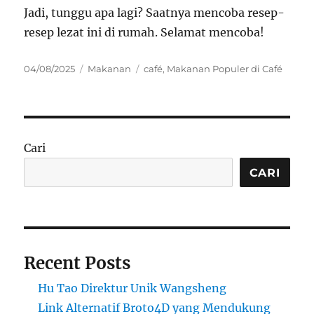
Jadi, tunggu apa lagi? Saatnya mencoba resep-
resep lezat ini di rumah. Selamat mencoba!
Posted
Categories
Tags
04/08/2025
Makanan
café
,
Makanan Populer di Café
on
Cari
CARI
Recent Posts
Hu Tao Direktur Unik Wangsheng
Link Alternatif Broto4D yang Mendukung