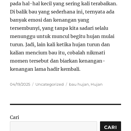
pada hal-hal kecil yang sering kali terabaikan.
Di balik bau yang sederhana ini, ternyata ada
banyak emosi dan kenangan yang
tersembunyi, yang tanpa kita sadari selalu
menunggu untuk muncul begitu hujan mulai
turun. Jadi, lain kali ketika hujan turun dan
kalian mencium bau itu, cobalah nikmati
momen tersebut dan biarkan kenangan-
kenangan lama hadir kembali.
Posted
Categories
Tags
04/19/2025
Uncategorized
bau hujan
,
Hujan
on
Cari
CARI