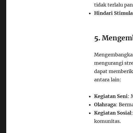
tidak terlalu pan
Hindari Stimul
5.
Mengemba
Mengembangkan 
mengurangi str
dapat memberik
antara lain:
Kegiatan Seni
: 
Olahraga
: Berma
Kegiatan Sosial
komunitas.