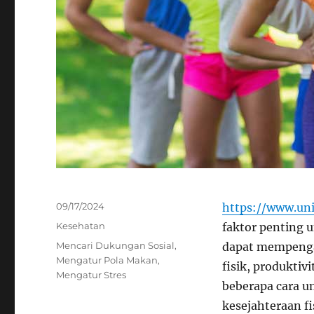
Posted
09/17/2024
https://www.uni
on
Categories
Kesehatan
faktor penting 
Tags
Mencari Dukungan Sosial
,
dapat mempenga
Mengatur Pola Makan
,
fisik, produktiv
Mengatur Stres
beberapa cara 
kesejahteraan fi