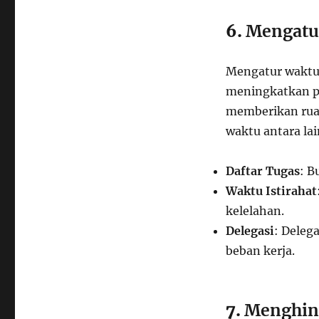
6.
Mengatu
Mengatur waktu
meningkatkan pr
memberikan ruan
waktu antara lai
Daftar Tugas
: B
Waktu Istirahat
kelelahan.
Delegasi
: Deleg
beban kerja.
7.
Menghind