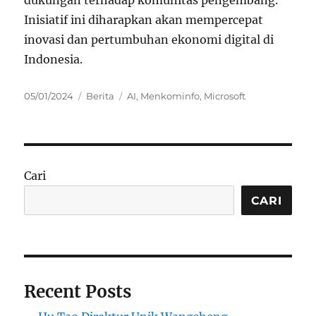
dukungan terhadap komunitas pengembang.
Inisiatif ini diharapkan akan mempercepat
inovasi dan pertumbuhan ekonomi digital di
Indonesia.
Posted
Categories
Tags
05/01/2024
Berita
AI
,
Menkominfo
,
Microsoft
on
Cari
CARI
Recent Posts