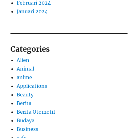
Februari 2024
Januari 2024
Categories
Alien
Animal
anime
Applications
Beauty
Berita
Berita Otomotif
Budaya
Business
cafe