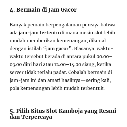
4. Bermain di Jam Gacor
Banyak pemain berpengalaman percaya bahwa
ada
jam-jam tertentu
di mana mesin slot lebih
mudah memberikan kemenangan, dikenal
dengan istilah
“jam gacor”
. Biasanya, waktu-
waktu tersebut berada di antara pukul 00.00–
03.00 dini hari atau 12.00–14.00 siang, ketika
server tidak terlalu padat. Cobalah bermain di
jam-jam ini dan amati hasilnya—sering kali,
pola kemenangan lebih mudah terbentuk.
5. Pilih Situs Slot Kamboja yang Resmi
dan Terpercaya