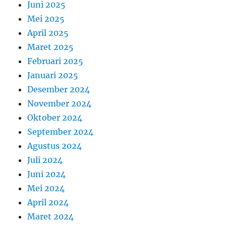
Juni 2025
Mei 2025
April 2025
Maret 2025
Februari 2025
Januari 2025
Desember 2024
November 2024
Oktober 2024
September 2024
Agustus 2024
Juli 2024
Juni 2024
Mei 2024
April 2024
Maret 2024