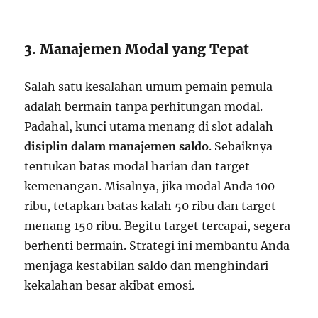
3. Manajemen Modal yang Tepat
Salah satu kesalahan umum pemain pemula
adalah bermain tanpa perhitungan modal.
Padahal, kunci utama menang di slot adalah
disiplin dalam manajemen saldo
. Sebaiknya
tentukan batas modal harian dan target
kemenangan. Misalnya, jika modal Anda 100
ribu, tetapkan batas kalah 50 ribu dan target
menang 150 ribu. Begitu target tercapai, segera
berhenti bermain. Strategi ini membantu Anda
menjaga kestabilan saldo dan menghindari
kekalahan besar akibat emosi.