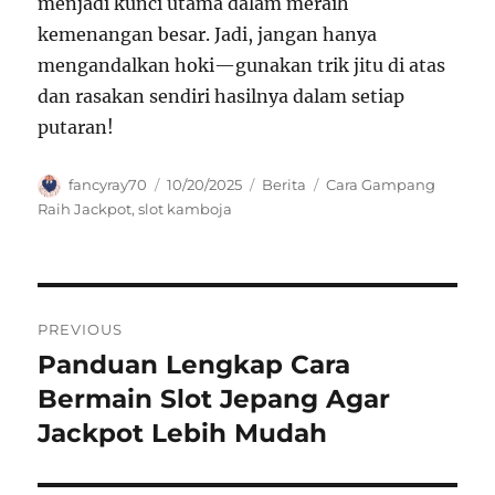
menjadi kunci utama dalam meraih
kemenangan besar. Jadi, jangan hanya
mengandalkan hoki—gunakan trik jitu di atas
dan rasakan sendiri hasilnya dalam setiap
putaran!
Author
Posted
Categories
Tags
fancyray70
10/20/2025
Berita
Cara Gampang
on
Raih Jackpot
,
slot kamboja
Navigasi
PREVIOUS
pos
Panduan Lengkap Cara
Previous
post:
Bermain Slot Jepang Agar
Jackpot Lebih Mudah