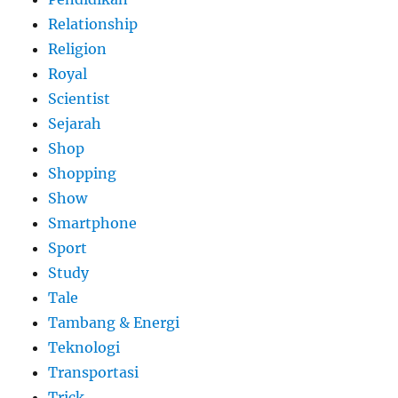
Relationship
Religion
Royal
Scientist
Sejarah
Shop
Shopping
Show
Smartphone
Sport
Study
Tale
Tambang & Energi
Teknologi
Transportasi
Trick