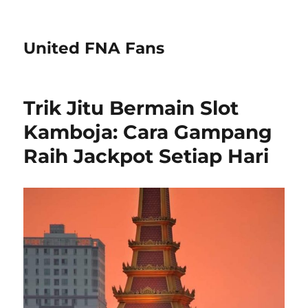
United FNA Fans
Trik Jitu Bermain Slot
Kamboja: Cara Gampang
Raih Jackpot Setiap Hari