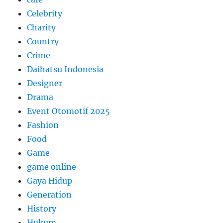
Celebrity
Charity
Country
Crime
Daihatsu Indonesia
Designer
Drama
Event Otomotif 2025
Fashion
Food
Game
game online
Gaya Hidup
Generation
History
Hukum