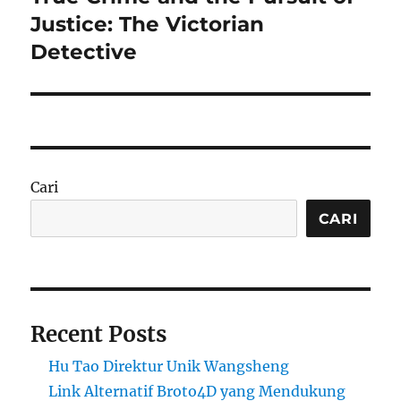
post:
Justice: The Victorian
Detective
Cari
CARI
Recent Posts
Hu Tao Direktur Unik Wangsheng
Link Alternatif Broto4D yang Mendukung