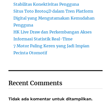
Stabilitas Konektivitas Pengguna
Situs Toto Broto4D dalam Tren Platform
Digital yang Mengutamakan Kemudahan
Pengguna
HK Live Draw dan Perkembangan Akses
Informasi Statistik Real-Time
7 Motor Paling Keren yang Jadi Impian
Pecinta Otomotif
Recent Comments
Tidak ada komentar untuk ditampilkan.