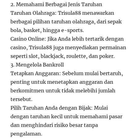
2. Memahami Berbagai Jenis Taruhan
Taruhan Olahraga: Trisula88 menawarkan
berbagai pilihan taruhan olahraga, dari sepak
bola, basket, hingga e-sports.
Casino Online: Jika Anda lebih tertarik dengan
casino, Trisula88 juga menyediakan permainan
seperti slot, blackjack, roulette, dan poker.
3. Mengelola Bankroll
Tetapkan Anggaran: Sebelum mulai bertaruh,
penting untuk menetapkan anggaran dan
berkomitmen untuk tidak melebihi jumlah
tersebut.
Pilih Taruhan Anda dengan Bijak: Mulai
dengan taruhan kecil untuk memahami pasar
dan menghindari risiko besar tanpa
pengalaman.