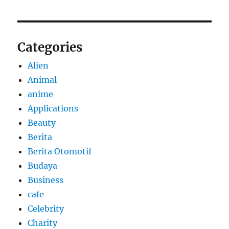
Categories
Alien
Animal
anime
Applications
Beauty
Berita
Berita Otomotif
Budaya
Business
cafe
Celebrity
Charity