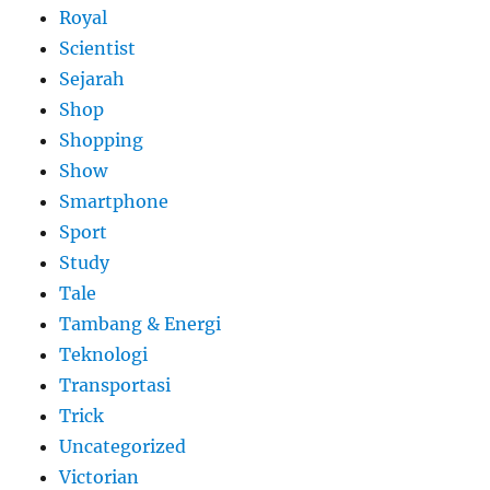
Royal
Scientist
Sejarah
Shop
Shopping
Show
Smartphone
Sport
Study
Tale
Tambang & Energi
Teknologi
Transportasi
Trick
Uncategorized
Victorian