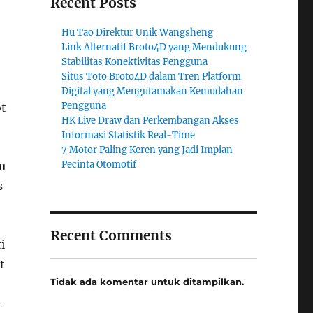
Recent Posts
Hu Tao Direktur Unik Wangsheng
Link Alternatif Broto4D yang Mendukung
Stabilitas Konektivitas Pengguna
Situs Toto Broto4D dalam Tren Platform
Digital yang Mengutamakan Kemudahan
Pengguna
ot
HK Live Draw dan Perkembangan Akses
Informasi Statistik Real-Time
7 Motor Paling Keren yang Jadi Impian
Pecinta Otomotif
u
s
Recent Comments
i
t
Tidak ada komentar untuk ditampilkan.
h