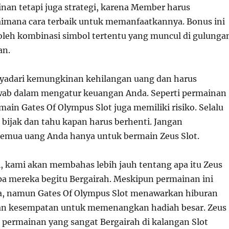
nan tetapi juga strategi, karena Member harus
mana cara terbaik untuk memanfaatkannya. Bonus ini
 oleh kombinasi simbol tertentu yang muncul di gulunga
an.
yadari kemungkinan kehilangan uang dan harus
wab dalam mengatur keuangan Anda. Seperti permainan
rmain Gates Of Olympus Slot juga memiliki risiko. Selalu
bijak dan tahu kapan harus berhenti. Jangan
emua uang Anda hanya untuk bermain Zeus Slot.
ni, kami akan membahas lebih jauh tentang apa itu Zeus
a mereka begitu Bergairah. Meskipun permainan ini
a, namun Gates Of Olympus Slot menawarkan hiburan
an kesempatan untuk memenangkan hadiah besar. Zeus
s permainan yang sangat Bergairah di kalangan Slot