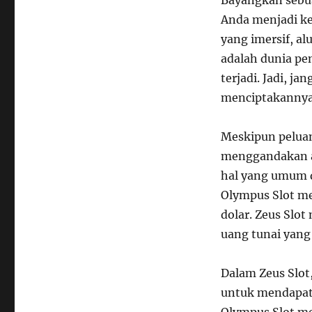
Bayangkan sebua
Anda menjadi ke
yang imersif, al
adalah dunia pe
terjadi. Jadi, j
menciptakannya
Meskipun pelua
menggandakan a
hal yang umum d
Olympus Slot me
dolar. Zeus Sl
uang tunai yang 
Dalam Zeus Slo
untuk mendapat