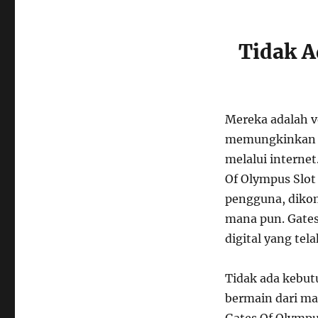
Tidak A
Mereka adalah ve
memungkinkan 
melalui interne
Of Olympus Slo
pengguna, diko
mana pun. Gates
digital yang tel
Tidak ada kebut
bermain dari man