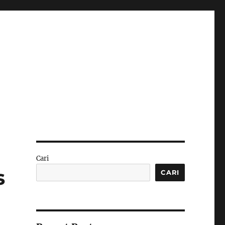
Cari
s
CARI