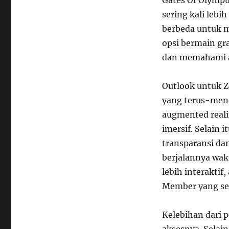
Gates Of Olympu
sering kali leb
berbeda untuk m
opsi bermain g
dan memahami at
Outlook untuk Z
yang terus-mene
augmented reali
imersif. Selain
transparansi da
berjalannya wak
lebih interaktif
Member yang sel
Kelebihan dari 