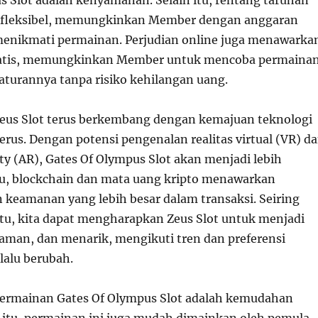
s Slot adalah kenyamanan. Selain itu, rentang taruhan
ih fleksibel, memungkinkan Member dengan anggaran
enikmati permainan. Perjudian online juga menawarka
ratis, memungkinkan Member untuk mencoba permaina
urannya tanpa risiko kehilangan uang.
eus Slot terus berkembang dengan kemajuan teknologi
rus. Dengan potensi pengenalan realitas virtual (VR) d
ty (AR), Gates Of Olympus Slot akan menjadi lebih
 itu, blockchain dan mata uang kripto menawarkan
n keamanan yang lebih besar dalam transaksi. Seiring
tu, kita dapat mengharapkan Zeus Slot untuk menjadi
, aman, dan menarik, mengikuti tren dan preferensi
alu berubah.
permainan Gates Of Olympus Slot adalah kemudahan