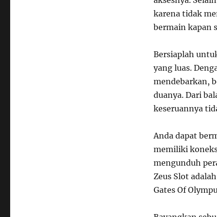
aksesnya. Selai
karena tidak me
bermain kapan s
Bersiaplah untu
yang luas. Deng
mendebarkan, be
duanya. Dari ba
keseruannya tid
Anda dapat berm
memiliki koneksi
mengunduh peran
Zeus Slot adala
Gates Of Olympu