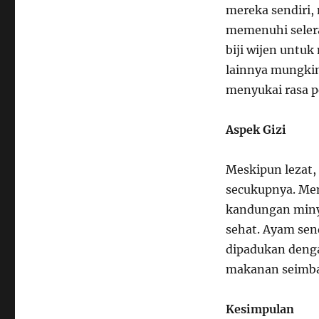
mereka sendiri
memenuhi selera
biji wijen untu
lainnya mungkin
menyukai rasa p
Aspek Gizi
Meskipun lezat,
secukupnya. Me
kandungan miny
sehat. Ayam sen
dipadukan denga
makanan seimb
Kesimpulan