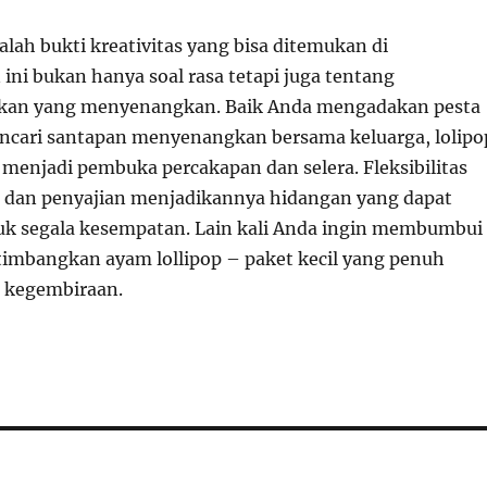
lah bukti kreativitas yang bisa ditemukan di
ini bukan hanya soal rasa tetapi juga tentang
an yang menyenangkan. Baik Anda mengadakan pesta
ncari santapan menyenangkan bersama keluarga, lolipo
 menjadi pembuka percakapan dan selera. Fleksibilitas
 dan penyajian menjadikannya hidangan yang dapat
uk segala kesempatan. Lain kali Anda ingin membumbui
imbangkan ayam lollipop – paket kecil yang penuh
 kegembiraan.