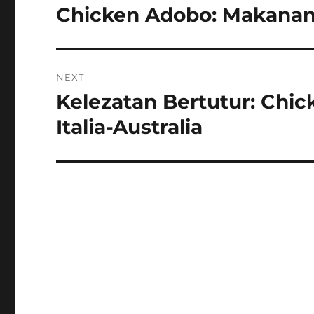
pos
Chicken Adobo: Makanan 
Previous
post:
NEXT
Kelezatan Bertutur: Chic
Next
post:
Italia-Australia