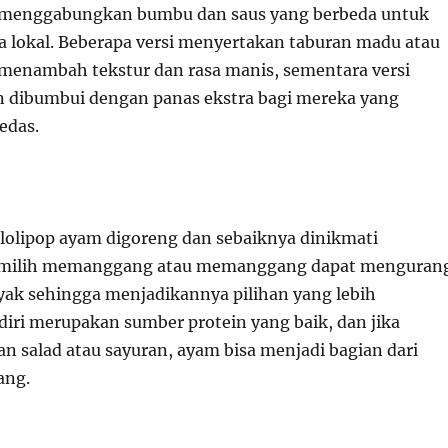
, menggabungkan bumbu dan saus yang berbeda untuk
 lokal. Beberapa versi menyertakan taburan madu atau
k menambah tekstur dan rasa manis, sementara versi
 dibumbui dengan panas ekstra bagi mereka yang
edas.
 lolipop ayam digoreng dan sebaiknya dinikmati
milih memanggang atau memanggang dapat menguran
ak sehingga menjadikannya pilihan yang lebih
diri merupakan sumber protein yang baik, dan jika
n salad atau sayuran, ayam bisa menjadi bagian dari
ang.