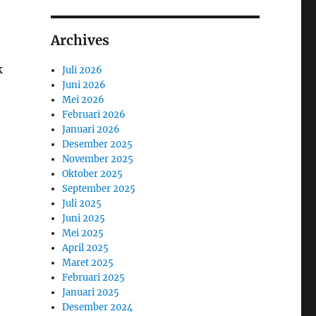
Archives
k
Juli 2026
Juni 2026
Mei 2026
Februari 2026
Januari 2026
Desember 2025
November 2025
Oktober 2025
September 2025
Juli 2025
Juni 2025
Mei 2025
April 2025
Maret 2025
Februari 2025
Januari 2025
Desember 2024