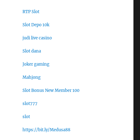
RTP Slot
Slot Depo 10k
judi live casino
Slot dana
Joker gaming
Mahjong
Slot Bonus New Member 100
slot777
slot
https://bit.ly/Medusa88