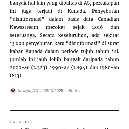
banyak hal lain yang dibahas di AS, percakapan
ini juga terjadi di Kanada. Penyebutan
“disinformasi” dalam basis data Canadian
Newsstream meroket sejak 2016 dan
seterusnya. Secara keseluruhan, ada sekitar
13.000 penyebutan kata “disinformasi” di surat
kabar Kanada dalam periode tujuh tahun ini.
Jumlah ini jauh lebih banyak daripada tahun
2000-an (2.323), 1990-an (1.894), dan 1980-an
(813).
Author
Posted
Categories
fancyray70
02/10/2025
Berita
on
Navigasi
PREVIOUS
pos