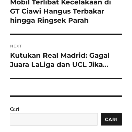
Mobil Terlibat Kecelakaan di
Previous
post:
GT Ciawi Hangus Terbakar
hingga Ringsek Parah
NEXT
Kutukan Real Madrid: Gagal
Next
post:
Juara LaLiga dan UCL Jika…
Cari
CARI