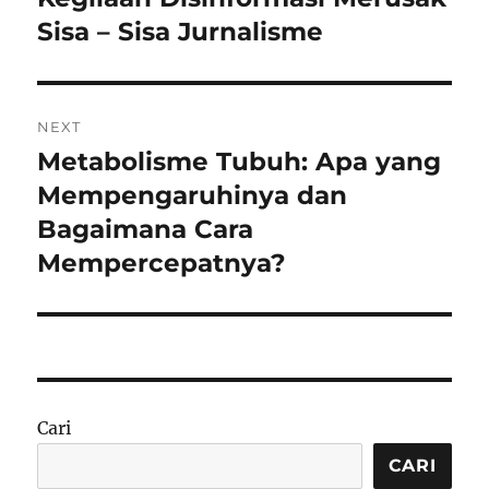
post:
Sisa – Sisa Jurnalisme
NEXT
Metabolisme Tubuh: Apa yang
Next
post:
Mempengaruhinya dan
Bagaimana Cara
Mempercepatnya?
Cari
CARI