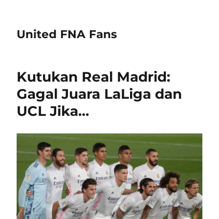
United FNA Fans
Kutukan Real Madrid:
Gagal Juara LaLiga dan
UCL Jika…