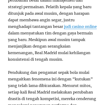
perubahan besar dalam manajemen dan
strategi permainan. Pelatih kepala yang baru
ditunjuk pada awal musim, dengan harapan
dapat membawa angin segar, justru
menghadapi tantangan besar
judi casino online
dalam menyatukan tim dengan gaya bermain
yang baru. Meskipun awal musim tampak
menjanjikan dengan serangkaian
kemenangan, Real Madrid mulai kehilangan
konsistensi di tengah musim.
Pendukung dan pengamat sepak bola mulai
mengaitkan fenomena ini dengan “kutukan”
yang telah lama dibicarakan. Menurut mitos,
setiap kali Real Madrid melakukan perubahan
drastis di tengah kompetisi, mereka cenderung