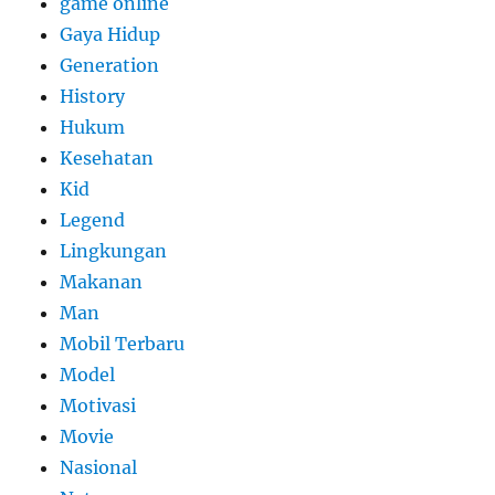
game online
Gaya Hidup
Generation
History
Hukum
Kesehatan
Kid
Legend
Lingkungan
Makanan
Man
Mobil Terbaru
Model
Motivasi
Movie
Nasional