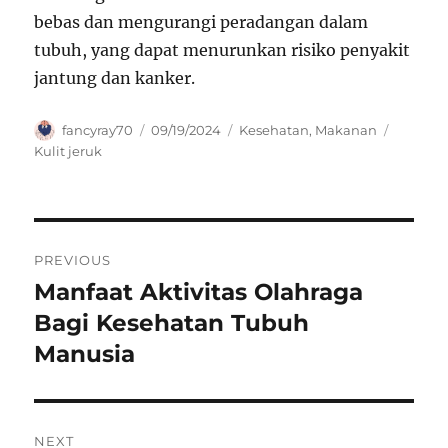
bebas dan mengurangi peradangan dalam
tubuh, yang dapat menurunkan risiko penyakit
jantung dan kanker.
Author
Posted
Categories
Tags
fancyray70
09/19/2024
Kesehatan
,
Makanan
on
Kulit jeruk
Navigasi
PREVIOUS
pos
Manfaat Aktivitas Olahraga
Previous
post:
Bagi Kesehatan Tubuh
Manusia
NEXT