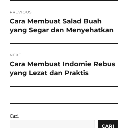
Navigasi
PREVIOUS
pos
Cara Membuat Salad Buah
Previous
post:
yang Segar dan Menyehatkan
NEXT
Cara Membuat Indomie Rebus
Next
post:
yang Lezat dan Praktis
Cari
CARI