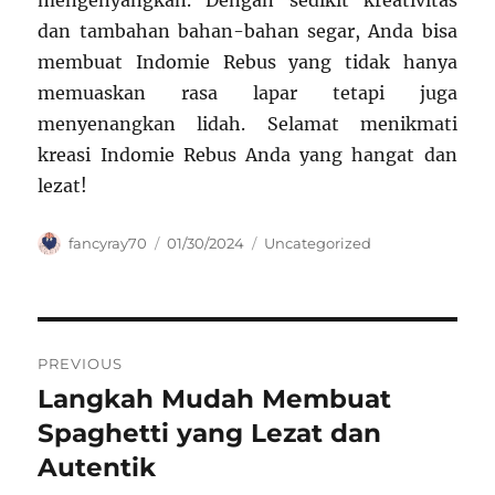
mengenyangkan. Dengan sedikit kreativitas
dan tambahan bahan-bahan segar, Anda bisa
membuat Indomie Rebus yang tidak hanya
memuaskan rasa lapar tetapi juga
menyenangkan lidah. Selamat menikmati
kreasi Indomie Rebus Anda yang hangat dan
lezat!
Author
Posted
Categories
fancyray70
01/30/2024
Uncategorized
on
Navigasi
PREVIOUS
pos
Langkah Mudah Membuat
Previous
post:
Spaghetti yang Lezat dan
Autentik