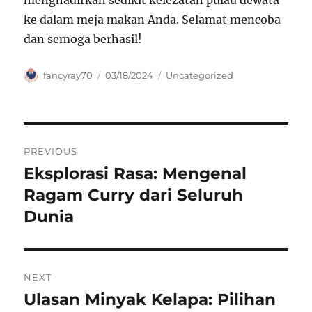
menghadirkan sedikit kelezatan pulau dewata
ke dalam meja makan Anda. Selamat mencoba
dan semoga berhasil!
Author
Posted
Categories
fancyray70
03/18/2024
Uncategorized
on
Navigasi
PREVIOUS
pos
Eksplorasi Rasa: Mengenal
Previous
post:
Ragam Curry dari Seluruh
Dunia
NEXT
Ulasan Minyak Kelapa: Pilihan
Next