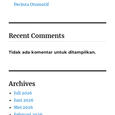
Pecinta Otomotif
Recent Comments
Tidak ada komentar untuk ditampilkan.
Archives
Juli 2026
Juni 2026
Mei 2026
Februari 2026