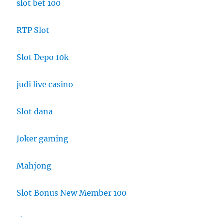
slot bet 100
RTP Slot
Slot Depo 10k
judi live casino
Slot dana
Joker gaming
Mahjong
Slot Bonus New Member 100