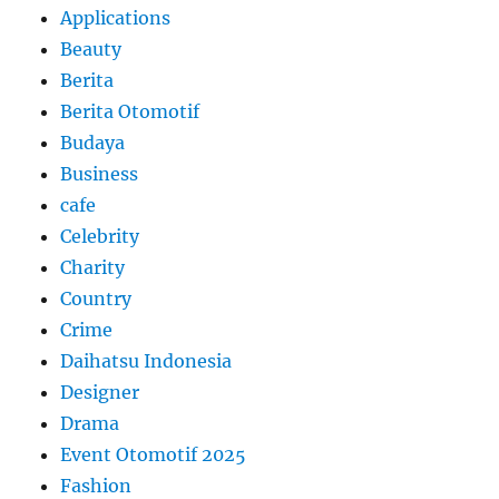
Applications
Beauty
Berita
Berita Otomotif
Budaya
Business
cafe
Celebrity
Charity
Country
Crime
Daihatsu Indonesia
Designer
Drama
Event Otomotif 2025
Fashion