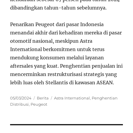
dibandingkan tahun-tahun sebelumnya.
Penarikan Peugeot dari pasar Indonesia
menandai akhir dari kehadiran mereka di pasar
otomotif nasional, meskipun Astra
International berkomitmen untuk terus
mendukung konsumen melalui layanan
aftersales yang kuat. Penghentian penjualan ini
mencerminkan restrukturisasi strategis yang
lebih luas oleh Stellantis di kawasan ASEAN.
Posted
Categories
Tags
05/03/2024
Berita
Astra International
,
Penghentian
on
Distribusi
,
Peugeot