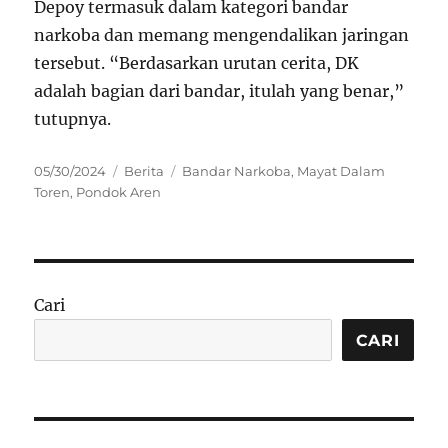
Depoy termasuk dalam kategori bandar
narkoba dan memang mengendalikan jaringan
tersebut. “Berdasarkan urutan cerita, DK
adalah bagian dari bandar, itulah yang benar,”
tutupnya.
Posted
Categories
Tags
05/30/2024
Berita
Bandar Narkoba
,
Mayat Dalam
on
Toren
,
Pondok Aren
Cari
CARI