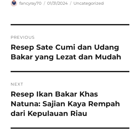
Author
Posted
Categories
fancyray70
01/31/2024
Uncategorized
on
Navigasi
PREVIOUS
pos
Resep Sate Cumi dan Udang
Previous
post:
Bakar yang Lezat dan Mudah
NEXT
Resep Ikan Bakar Khas
Next
post:
Natuna: Sajian Kaya Rempah
dari Kepulauan Riau